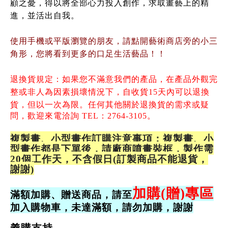
顧之憂，得以將全部心力投入創作，求取畫藝上的精
進，並活出自我。
使用手機或平版瀏覽的朋友，請點開藝術商店旁的小三
角形，您將看到更多的口足生活藝品！！
退換貨規定：如果您不滿意我們的產品，
在產品外觀完
整或非人為因素損壞情況下，
自收貨15天內可以退換
貨，但以一次為限。
任何其他關於退換貨的需求或疑
問，歡迎來電洽詢 TEL：2764-3105。
複製畫、小型畫作訂購注意事項：複製畫、小
型畫作都是下單後，請廠商噴畫裝框，製作需
20個工作天，不含假日(訂製商品不能退貨，
謝謝)
加購(贈)專區
滿額加購、贈送商品，請至
加入購物車，未達滿額，請勿加購，謝謝