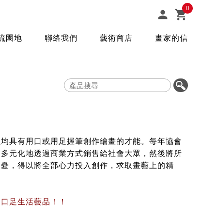
0


流園地
聯絡我們
藝術商店
畫家的信
員均具有用口或用足握筆創作繪畫的才能。每年協會
，多元化地透過商業方式銷售給社會大眾，然後將所
之憂，得以將全部心力投入創作，求取畫藝上的精
的口足生活藝品！！