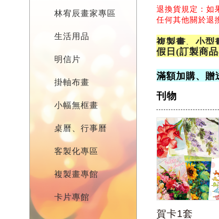
退換貨規定：如
林宥辰畫家專區
任何其他關於退換貨
生活用品
複製畫、小型
假日(訂製商
明信片
滿額加購、贈
掛軸布畫
刊物
小幅無框畫
桌曆、行事曆
客製化專區
複製畫專館
卡片專館
賀卡1套