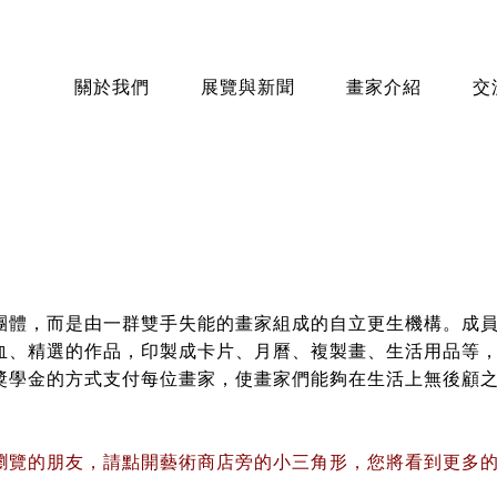
關於我們
展覽與新聞
畫家介紹
交
團體，而是由一群雙手失能的畫家組成的自立更生機構。成
血、精選的作品，印製成卡片、月曆、複製畫、生活用品等
獎學金的方式支付每位畫家，使畫家們能夠在生活上無後顧
。
瀏覽的朋友，請點開藝術商店旁的小三角形，您將看到更多