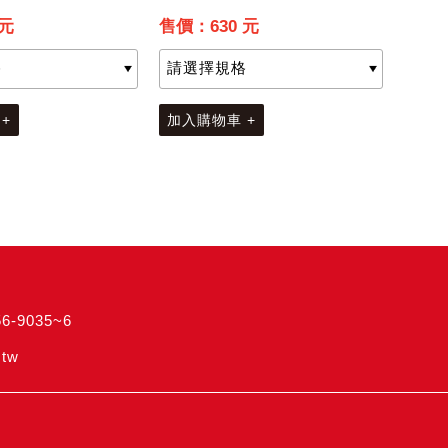
 元
售價：630 元
+
加入購物車 +
56-9035~6
tw