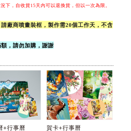
情況下，
自收貨15天內可以退換貨，但以一次為限。
請廠商噴畫裝框，製作需20個工作天，不含
滿額，請勿加購，謝謝
曆+行事曆
賀卡+行事曆