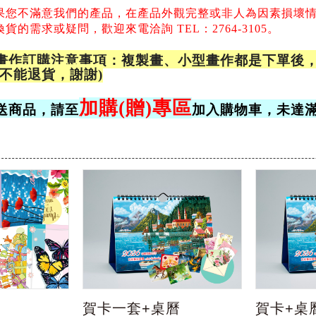
果您不滿意我們的產品，
在產品外觀完整或非人為因素損壞
的需求或疑問，歡迎來電洽詢 TEL：2764-3105。
畫作訂購注意事項：複製畫、小型畫作都是下單後，
品不能退貨，謝謝)
加購(贈)專區
送商品，請至
加入購物車，未達
賀卡一套+桌曆
賀卡+桌