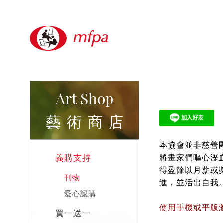
Art Shop
藝術商店
本協會並非慈善
義購支持
將畫家們嘔心瀝
得盈餘以月薪或
刊物
進，並活出自我
愛心認購
使用手機或平版
買一送一