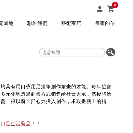
0


流園地
聯絡我們
藝術商店
畫家的信
員均具有用口或用足握筆創作繪畫的才能。每年協會
，多元化地透過商業方式銷售給社會大眾，然後將所
之憂，得以將全部心力投入創作，求取畫藝上的精
的口足生活藝品！！