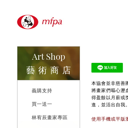
Art Shop
藝術商店
本協會並非慈善
義購支持
將畫家們嘔心瀝
得盈餘以月薪或
買一送一
進，並活出自我
林宥辰畫家專區
使用手機或平版