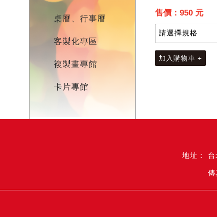
售價：950 元
桌曆、行事曆
客製化專區
加入購物車 +
複製畫專館
卡片專館
台