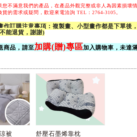
果您不滿意我們的產品，
在產品外觀完整或非人為因素損壞
的需求或疑問，歡迎來電洽詢 TEL：2764-3105。
畫作訂購注意事項：複製畫、小型畫作都是下單後，
品不能退貨，謝謝)
加購(贈)專區
送商品，請至
加入購物車，未達
涼被
舒壓石墨烯靠枕