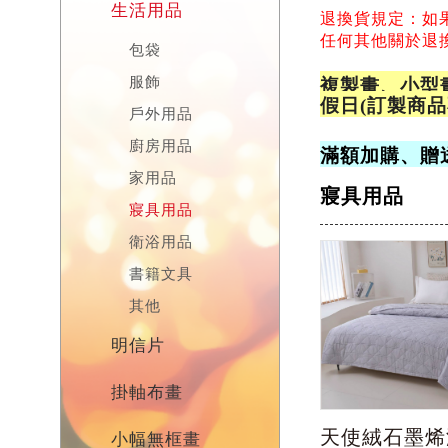
生活用品
退換貨規定：如
任何其他關於退換貨
包袋
服飾
複製畫、小型
假日(訂製商
戶外用品
廚房用品
滿額加購、贈
家用品
寢具用品
寢具用品
衛浴用品
書籍文具
其他
明信片
掛軸布畫
天使絨石墨烯
小幅無框畫